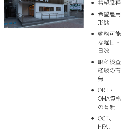
希望職種
希望雇用
形態
勤務可能
な曜日・
日数
眼科検査
経験の有
無
ORT・
OMA資格
の有無
OCT、
HFA、