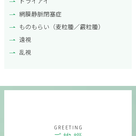
ドライアイ
網膜静脈閉塞症
ものもらい（麦粒腫／霰粒腫）
遠視
乱視