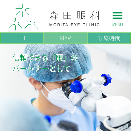
西川口駅・川口市・蕨市
の眼科なら森田眼科
TEL
MAP
診療時間
信頼できる「眼」の
パートナーとして